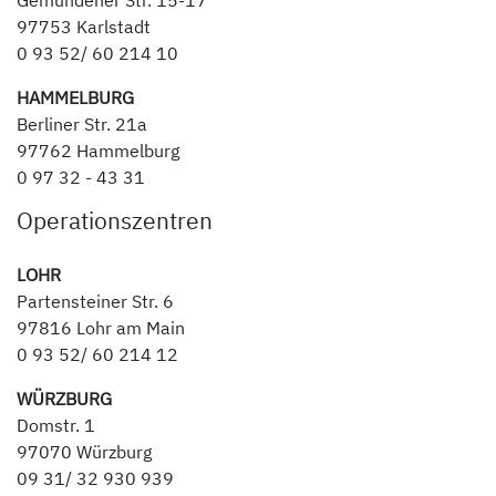
Gemündener Str. 15-17
97753 Karlstadt
0 93 52/ 60 214 10
HAMMELBURG
Berliner Str. 21a
97762 Hammelburg
0 97 32 - 43 31
Operationszentren
LOHR
Partensteiner Str. 6
97816 Lohr am Main
0 93 52/ 60 214 12
WÜRZBURG
Domstr. 1
97070 Würzburg
09 31/ 32 930 939